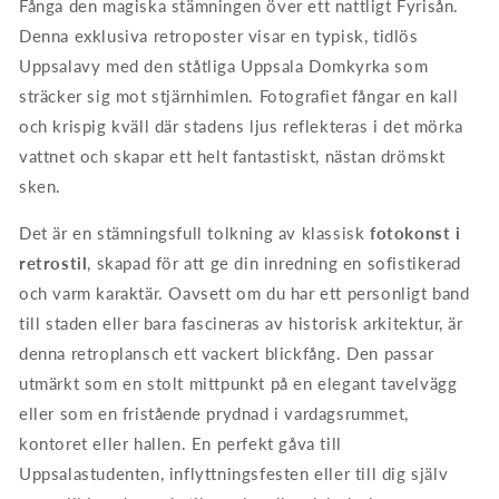
Fånga den magiska stämningen över ett nattligt Fyrisån.
Denna exklusiva retroposter visar en typisk, tidlös
Uppsalavy med den ståtliga Uppsala Domkyrka som
sträcker sig mot stjärnhimlen. Fotografiet fångar en kall
och krispig kväll där stadens ljus reflekteras i det mörka
vattnet och skapar ett helt fantastiskt, nästan drömskt
sken.
Det är en stämningsfull tolkning av klassisk
fotokonst i
retrostil
, skapad för att ge din inredning en sofistikerad
och varm karaktär. Oavsett om du har ett personligt band
till staden eller bara fascineras av historisk arkitektur, är
denna retroplansch ett vackert blickfång. Den passar
utmärkt som en stolt mittpunkt på en elegant tavelvägg
eller som en fristående prydnad i vardagsrummet,
kontoret eller hallen. En perfekt gåva till
Uppsalastudenten, inflyttningsfesten eller till dig själv