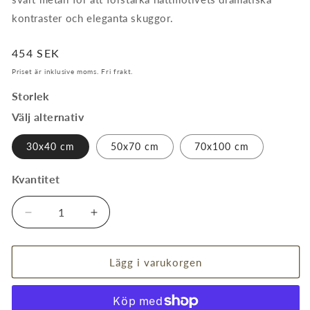
kontraster och eleganta skuggor.
Ordinarie
454 SEK
pris
Priset är inklusive moms. Fri frakt.
Storlek
Välj alternativ
30x40 cm
50x70 cm
70x100 cm
Kvantitet
Kvantitet
Minska
Öka
kvantitet
kvantitet
för
för
Uppsala
Uppsala
Lägg i varukorgen
Domkyrka
Domkyrka
-
-
Retroposter
Retroposter