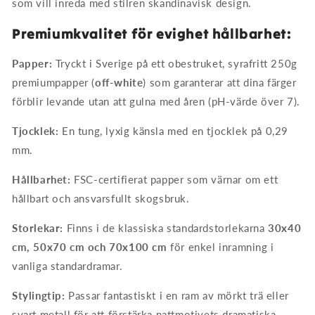
som vill inreda med stilren skandinavisk design.
Premiumkvalitet för evighet hållbarhet:
Papper:
Tryckt i Sverige på ett obestruket, syrafritt 250g
premiumpapper (
off-white
) som garanterar att dina färger
förblir levande utan att gulna med åren (pH-värde över 7).
Tjocklek:
En tung, lyxig känsla med en tjocklek på 0,29
mm.
Hållbarhet:
FSC-certifierat papper som värnar om ett
hållbart och ansvarsfullt skogsbruk.
Storlekar:
Finns i de klassiska standardstorlekarna
30x40
cm, 50x70 cm och 70x100 cm
för enkel inramning i
vanliga standardramar.
Stylingtip:
Passar fantastiskt i en ram av mörkt trä eller
svart metall för att förstärka nattmotivets dramatiska