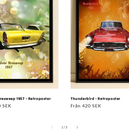
iresweep 1957 - Retroposter
Thunderbird - Retroposter
ie
0 SEK
Ordinarie
Från 420 SEK
pris
av
1
/
3