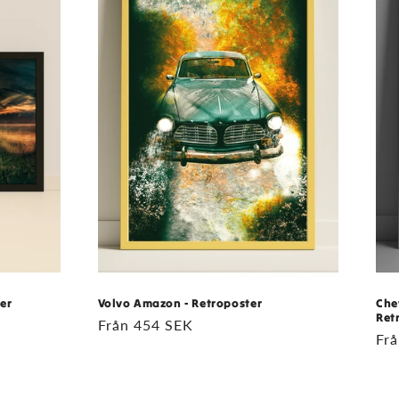
er
Volvo Amazon - Retroposter
Che
Ret
Ordinarie
Från 454 SEK
Ord
Fr
pris
pri