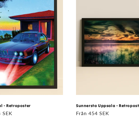
l - Retroposter
Sunnersta Uppsala - Retropost
ie
4 SEK
Ordinarie
Från 454 SEK
pris