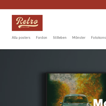
vidare
till
innehåll
Alla posters
Fordon
Stilleben
Mönster
Fotokons
Mo