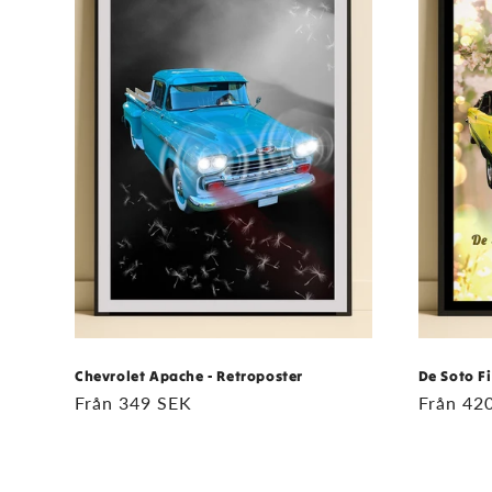
Chevrolet Apache - Retroposter
De Soto F
Ordinarie
Från 349 SEK
Ordinar
Från 42
pris
pris