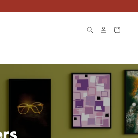
Logga
Varukorg
in
ers