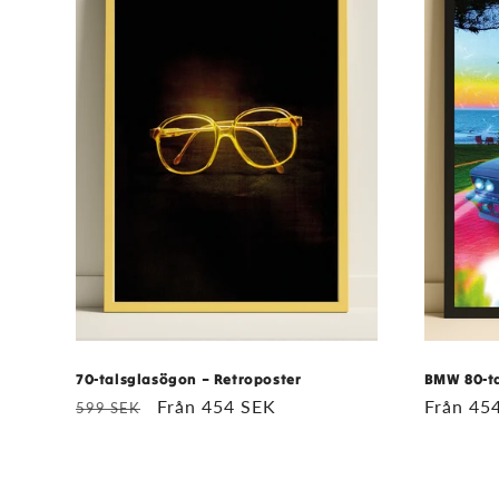
70-talsglasögon – Retroposter
BMW 80-ta
Ordinarie
Försäljningspris
Från 454 SEK
Ordinar
Från 45
599 SEK
pris
pris