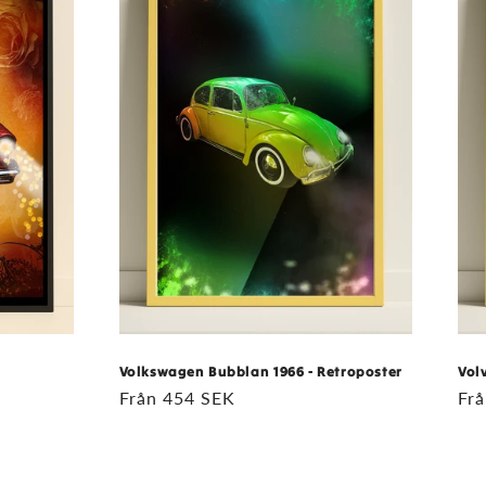
Volkswagen Bubblan 1966 - Retroposter
Vol
Ordinarie
Från 454 SEK
Ord
Fr
pris
pri